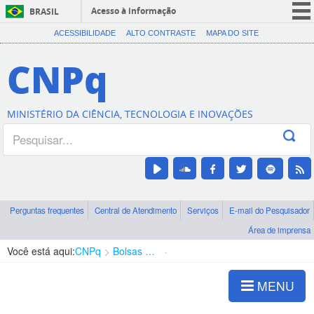
Acesso à informação
BRASIL
CORONAVÍRUS (COVID-19)
ACESSIBILIDADE
ALTO CONTRASTE
MAPA DO SITE
Participe
CNPq
Serviços
Legislação
MINISTÉRIO DA CIÊNCIA, TECNOLOGIA E INOVAÇÕES
Canais
Perguntas frequentes
Central de Atendimento
Serviços
E-mail do Pesquisador
Área de imprensa
Você está aqui:
CNPq
Bolsas e Auxílios Vigentes
Projetos de Pesquisa
MENU