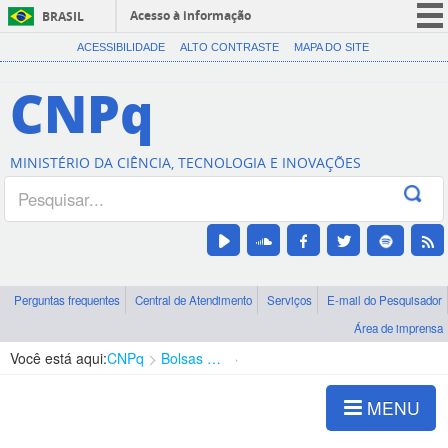
Acesso à informação
BRASIL
CORONAVÍRUS (COVID-19)
ACESSIBILIDADE
ALTO CONTRASTE
MAPA DO SITE
Participe
CNPq
Serviços
Legislação
MINISTÉRIO DA CIÊNCIA, TECNOLOGIA E INOVAÇÕES
Canais
Perguntas frequentes
Central de Atendimento
Serviços
E-mail do Pesquisador
Área de imprensa
Você está aqui:
CNPq
Bolsas e Auxílios Vigentes
Projetos de Pesquisa
MENU