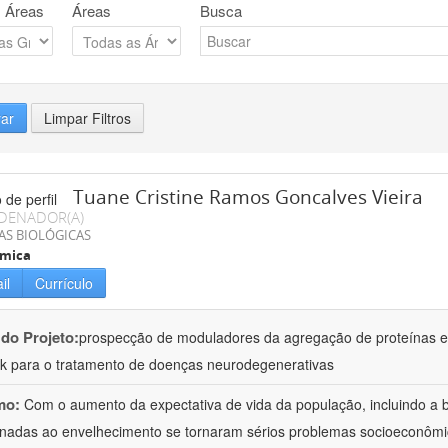
 Áreas
Áreas
Busca
rar
Limpar Filtros
Tuane Cristine Ramos Goncalves Vieira
DENADOR(A)
AS BIOLÓGICAS
ímica
il
Currículo
 do Projeto:
prospecção de moduladores da agregação de proteínas em
k para o tratamento de doenças neurodegenerativas
mo:
Com o aumento da expectativa de vida da população, incluindo a b
onadas ao envelhecimento se tornaram sérios problemas socioeconômi