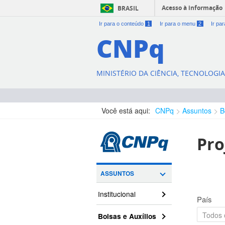
Acesso à informação
BRASIL
Ir para o conteúdo
1
Ir para o menu
2
Ir pa
CNPq
MINISTÉRIO DA CIÊNCIA, TECNOLOGI
Você está aqui:
CNPq
Assuntos
B
Pro
ASSUNTOS
Institucional
País
Bolsas e Auxílios