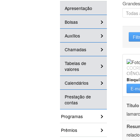
Grandes
Apresentação
Bolsas
Auxílios
Filt
Chamadas
Tabelas de
COOR
valores
CIÊNCI
Bioqu
Calendários
E-ma
Prestação de
contas
Título
lamarc
Programas
Resu
Prêmios
relaci