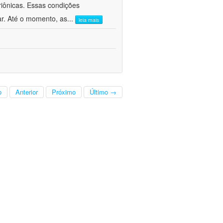
iônicas. Essas condições
r. Até o momento, as
...
leia mais
o
Anterior
Próximo
Último →