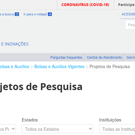
CORONAVÍRUS (COVID-19)
Participe
ra a busca
3
Ir para o rodapé
4
ACESSI
A E INOVAÇÕES
Perguntas frequentes
Central de Atendimento
Serv
olsas e Auxílios
Bolsas e Auxílios Vigentes
Projetos de Pesquisa
jetos de Pesquisa
Estados
Instituições