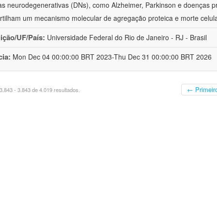
s neurodegenerativas (DNs), como Alzheimer, Parkinson e doenças pr
tilham um mecanismo molecular de agregação proteica e morte celula
uição/UF/País:
Universidade Federal do Rio de Janeiro - RJ - Brasil
cia:
Mon Dec 04 00:00:00 BRT 2023-Thu Dec 31 00:00:00 BRT 2026
← Primeir
.843 - 3.843 de 4.019 resultados.