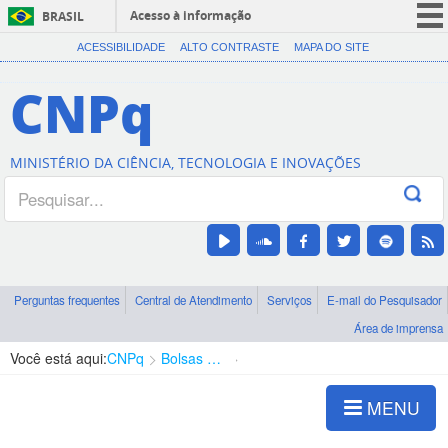
Acesso à informação
BRASIL
CORONAVÍRUS (COVID-19)
ACESSIBILIDADE
ALTO CONTRASTE
MAPA DO SITE
Participe
CNPq
Serviços
Legislação
MINISTÉRIO DA CIÊNCIA, TECNOLOGIA E INOVAÇÕES
Canais
Perguntas frequentes
Central de Atendimento
Serviços
E-mail do Pesquisador
Área de imprensa
Você está aqui:
CNPq
Bolsas e Auxílios Vigentes
Projetos de Pesquisa
MENU