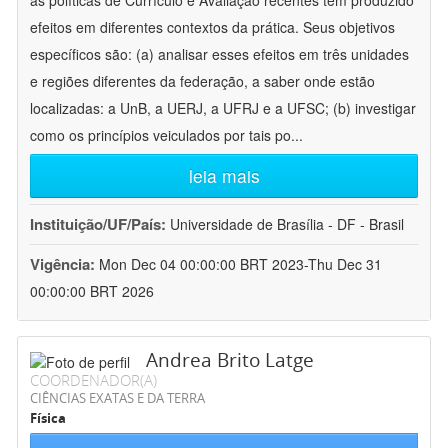
as políticas de Currículo e Avaliação recentes têm produzido
efeitos em diferentes contextos da prática. Seus objetivos
específicos são: (a) analisar esses efeitos em três unidades
e regiões diferentes da federação, a saber onde estão
localizadas: a UnB, a UERJ, a UFRJ e a UFSC; (b) investigar
como os princípios veiculados por tais po
...
leia mais
Instituição/UF/País:
Universidade de Brasília - DF - Brasil
Vigência:
Mon Dec 04 00:00:00 BRT 2023-Thu Dec 31
00:00:00 BRT 2026
Andrea Brito Latge
COORDENADOR(A)
CIÊNCIAS EXATAS E DA TERRA
Física