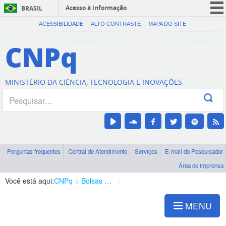
Acesso à informação
BRASIL
CORONAVÍRUS (COVID-19)
ACESSIBILIDADE
ALTO CONTRASTE
MAPA DO SITE
Participe
CNPq
Serviços
Legislação
MINISTÉRIO DA CIÊNCIA, TECNOLOGIA E INOVAÇÕES
Canais
Perguntas frequentes
Central de Atendimento
Serviços
E-mail do Pesquisador
Área de imprensa
Você está aqui:
CNPq
Bolsas e Auxílios Vigentes
Projetos de Pesquisa
MENU