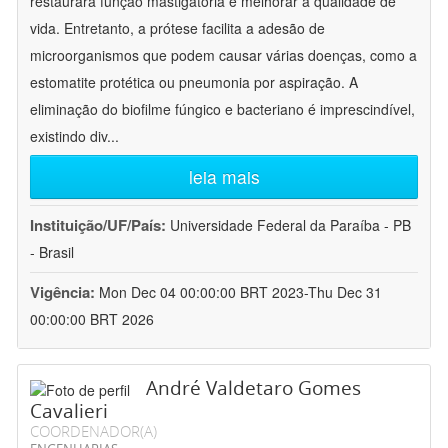
restaurara função mastigatória e melhorar a qualidade de
vida. Entretanto, a prótese facilita a adesão de
microorganismos que podem causar várias doenças, como a
estomatite protética ou pneumonia por aspiração. A
eliminação do biofilme fúngico e bacteriano é imprescindível,
existindo div
...
leia mais
Instituição/UF/País:
Universidade Federal da Paraíba - PB
- Brasil
Vigência:
Mon Dec 04 00:00:00 BRT 2023-Thu Dec 31
00:00:00 BRT 2026
André Valdetaro Gomes
Cavalieri
COORDENADOR(A)