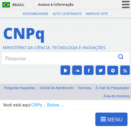
Acesso à informação
BRASIL
CORONAVÍRUS (COVID-19)
ACESSIBILIDADE
ALTO CONTRASTE
MAPA DO SITE
Participe
CNPq
Serviços
Legislação
MINISTÉRIO DA CIÊNCIA, TECNOLOGIA E INOVAÇÕES
Canais
Perguntas frequentes
Central de Atendimento
Serviços
E-mail do Pesquisador
Área de imprensa
Você está aqui:
CNPq
Bolsas e Auxílios Vigentes
Projetos de Pesquisa
MENU