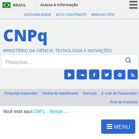
Acesso à informação
BRASIL
CORONAVÍRUS (COVID-19)
ACESSIBILIDADE
ALTO CONTRASTE
MAPA DO SITE
Participe
CNPq
Serviços
Legislação
MINISTÉRIO DA CIÊNCIA, TECNOLOGIA E INOVAÇÕES
Canais
Perguntas frequentes
Central de Atendimento
Serviços
E-mail do Pesquisador
Área de imprensa
Você está aqui:
CNPq
Bolsas e Auxílios Vigentes
Projetos de Pesquisa
MENU