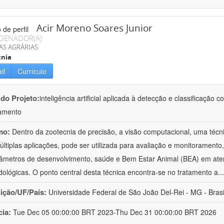
Acir Moreno Soares Junior
DENADOR(A)
AS AGRÁRIAS
cnia
il
Currículo
 do Projeto:
inteligência artificial aplicada à detecção e classificaçã
amento
mo:
Dentro da zootecnia de precisão, a visão computacional, uma técni
ltiplas aplicações, pode ser utilizada para avaliação e monitoramento, 
âmetros de desenvolvimento, saúde e Bem Estar Animal (BEA) em ate
ológicas. O ponto central desta técnica encontra-se no tratamento a
..
uição/UF/País:
Universidade Federal de São João Del-Rei - MG - Brasi
cia:
Tue Dec 05 00:00:00 BRT 2023-Thu Dec 31 00:00:00 BRT 2026