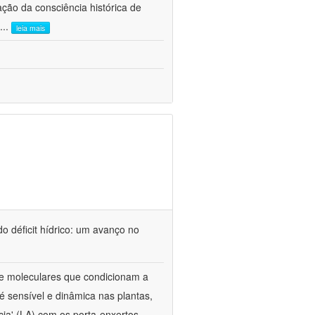
ão da consciência histórica de
...
leia mais
o déficit hídrico: um avanço no
s e moleculares que condicionam a
é sensível e dinâmica nas plantas,
cia' (LA) com os porta-enxertos