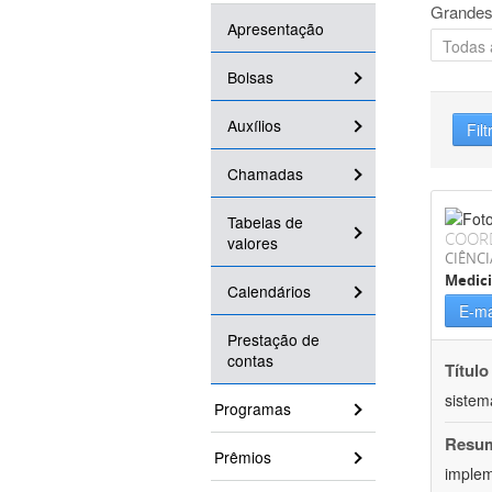
Grandes
Apresentação
Bolsas
Auxílios
Filt
Chamadas
Tabelas de
COOR
valores
CIÊNCI
Medic
Calendários
E-ma
Prestação de
contas
Título
sistem
Programas
Resu
Prêmios
implem