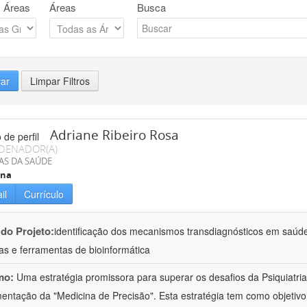
 Áreas
Áreas
Busca
rar
Limpar Filtros
Adriane Ribeiro Rosa
DENADOR(A)
AS DA SAÚDE
ina
il
Currículo
 do Projeto:
identificação dos mecanismos transdiagnósticos em saúd
as e ferramentas de bioinformática
mo:
Uma estratégia promissora para superar os desafios da Psiquiatria 
entação da "Medicina de Precisão". Esta estratégia tem como objetiv