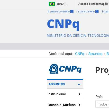
Acesso à informação
BRASIL
Ir para o conteúdo
1
Ir para o menu
2
Ir pa
CNPq
MINISTÉRIO DA CIÊNCIA, TECNOLOGI
Você está aqui:
CNPq
Assuntos
B
Pro
ASSUNTOS
Institucional
País
Bolsas e Auxílios