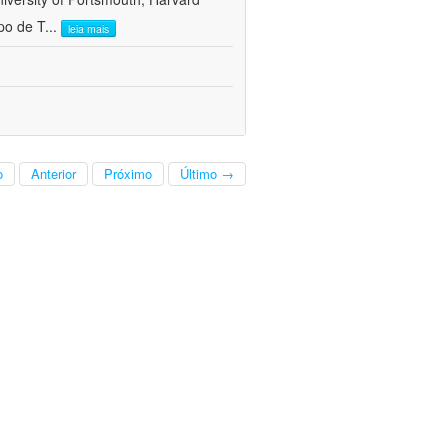
po de T
...
leia mais
o
Anterior
Próximo
Último →