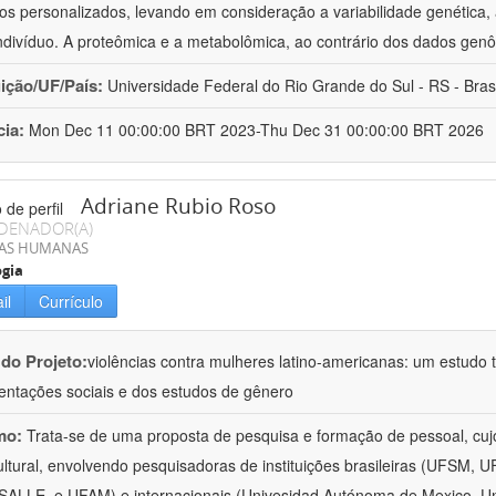
os personalizados, levando em consideração a variabilidade genética, a
ndivíduo. A proteômica e a metabolômica, ao contrário dos dados ge
uição/UF/País:
Universidade Federal do Rio Grande do Sul - RS - Brasi
cia:
Mon Dec 11 00:00:00 BRT 2023-Thu Dec 31 00:00:00 BRT 2026
Adriane Rubio Roso
DENADOR(A)
IAS HUMANAS
ogia
il
Currículo
 do Projeto:
violências contra mulheres latino-americanas: um estudo tr
entações sociais e dos estudos de gênero
mo:
Trata-se de uma proposta de pesquisa e formação de pessoal, cujo c
ultural, envolvendo pesquisadoras de instituições brasileiras (UFSM
ALLE, e UFAM) e internacionais (Univesidad Autónoma de Mexico, Uni