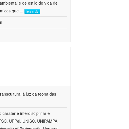
mbiental e de estilo de vida de
nômicos que
...
leia mais
l
anscultural à luz da teoria das
aráter é interdisciplinar e
, UFSC, UFPel, UNISC, UNIPAMPA,
versity of Portsmouth, Harvard