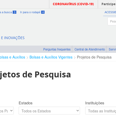
CORONAVÍRUS (COVID-19)
Participe
ra a busca
3
Ir para o rodapé
4
ACESSI
A E INOVAÇÕES
Perguntas frequentes
Central de Atendimento
Serv
olsas e Auxílios
Bolsas e Auxílios Vigentes
Projetos de Pesquisa
jetos de Pesquisa
Estados
Instituições