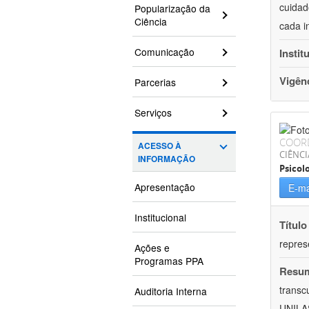
cuidad
Popularização da
Ciência
cada i
Comunicação
Instit
Vigên
Parcerias
Serviços
COOR
ACESSO À
CIÊNC
INFORMAÇÃO
Psicol
Apresentação
E-ma
Institucional
Título
repres
Ações e
Programas PPA
Resu
transc
Auditoria Interna
UNILAS