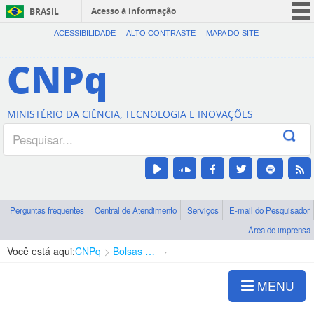
Acesso à informação
BRASIL
CORONAVÍRUS (COVID-19)
ACESSIBILIDADE
ALTO CONTRASTE
MAPA DO SITE
Participe
CNPq
Serviços
Legislação
MINISTÉRIO DA CIÊNCIA, TECNOLOGIA E INOVAÇÕES
Canais
Perguntas frequentes
Central de Atendimento
Serviços
E-mail do Pesquisador
Área de imprensa
Você está aqui:
CNPq
Bolsas e Auxílios Vigentes
Projetos de Pesquisa
MENU