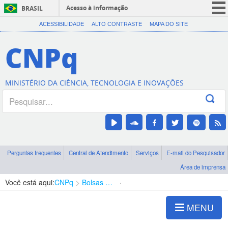
Acesso à informação
BRASIL
CORONAVÍRUS (COVID-19)
ACESSIBILIDADE
ALTO CONTRASTE
MAPA DO SITE
Participe
CNPq
Serviços
Legislação
MINISTÉRIO DA CIÊNCIA, TECNOLOGIA E INOVAÇÕES
Canais
Perguntas frequentes
Central de Atendimento
Serviços
E-mail do Pesquisador
Área de imprensa
Você está aqui:
CNPq
Bolsas e Auxílios Vigentes
Projetos de Pesquisa
MENU