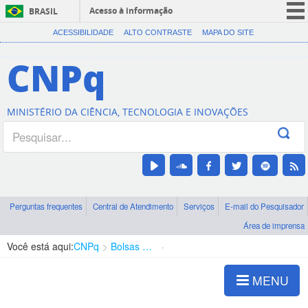
Acesso à informação
BRASIL
CORONAVÍRUS (COVID-19)
ACESSIBILIDADE
ALTO CONTRASTE
MAPA DO SITE
Participe
CNPq
Serviços
Legislação
MINISTÉRIO DA CIÊNCIA, TECNOLOGIA E INOVAÇÕES
Canais
Perguntas frequentes
Central de Atendimento
Serviços
E-mail do Pesquisador
Área de imprensa
Você está aqui:
CNPq
Bolsas e Auxílios Vigentes
Projetos de Pesquisa
MENU