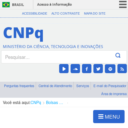
Acesso à informação
BRASIL
CORONAVÍRUS (COVID-19)
ACESSIBILIDADE
ALTO CONTRASTE
MAPA DO SITE
Participe
CNPq
Serviços
Legislação
MINISTÉRIO DA CIÊNCIA, TECNOLOGIA E INOVAÇÕES
Canais
Perguntas frequentes
Central de Atendimento
Serviços
E-mail do Pesquisador
Área de imprensa
Você está aqui:
CNPq
Bolsas e Auxílios Vigentes
Projetos de Pesquisa
MENU