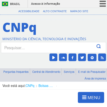
Acesso à informação
BRASIL
CORONAVÍRUS (COVID-19)
ACESSIBILIDADE
ALTO CONTRASTE
MAPA DO SITE
Participe
CNPq
Serviços
Legislação
MINISTÉRIO DA CIÊNCIA, TECNOLOGIA E INOVAÇÕES
Canais
Perguntas frequentes
Central de Atendimento
Serviços
E-mail do Pesquisador
Área de imprensa
Você está aqui:
CNPq
Bolsas e Auxílios Vigentes
Projetos de Pesquisa
MENU