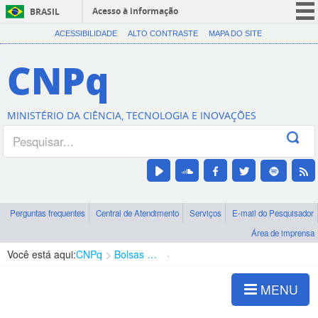
Acesso à informação
BRASIL
CORONAVÍRUS (COVID-19)
ACESSIBILIDADE
ALTO CONTRASTE
MAPA DO SITE
Participe
CNPq
Serviços
Legislação
MINISTÉRIO DA CIÊNCIA, TECNOLOGIA E INOVAÇÕES
Canais
Perguntas frequentes
Central de Atendimento
Serviços
E-mail do Pesquisador
Área de imprensa
Você está aqui:
CNPq
Bolsas e Auxílios Vigentes
Projetos de Pesquisa
MENU