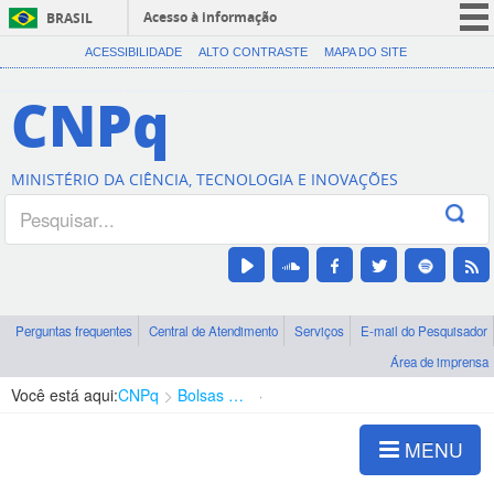
Acesso à informação
BRASIL
CORONAVÍRUS (COVID-19)
ACESSIBILIDADE
ALTO CONTRASTE
MAPA DO SITE
Participe
CNPq
Serviços
Legislação
MINISTÉRIO DA CIÊNCIA, TECNOLOGIA E INOVAÇÕES
Canais
Perguntas frequentes
Central de Atendimento
Serviços
E-mail do Pesquisador
Área de imprensa
Você está aqui:
CNPq
Bolsas e Auxílios Vigentes
Projetos de Pesquisa
MENU