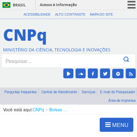
Acesso à informação
BRASIL
CORONAVÍRUS (COVID-19)
ACESSIBILIDADE
ALTO CONTRASTE
MAPA DO SITE
Participe
CNPq
Serviços
Legislação
MINISTÉRIO DA CIÊNCIA, TECNOLOGIA E INOVAÇÕES
Canais
Perguntas frequentes
Central de Atendimento
Serviços
E-mail do Pesquisador
Área de imprensa
Você está aqui:
CNPq
Bolsas e Auxílios Vigentes
Projetos de Pesquisa
MENU