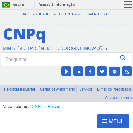
Acesso à informação
BRASIL
CORONAVÍRUS (COVID-19)
ACESSIBILIDADE
ALTO CONTRASTE
MAPA DO SITE
Participe
CNPq
Serviços
Legislação
MINISTÉRIO DA CIÊNCIA, TECNOLOGIA E INOVAÇÕES
Canais
Perguntas frequentes
Central de Atendimento
Serviços
E-mail do Pesquisador
Área de imprensa
Você está aqui:
CNPq
Bolsas e Auxílios Vigentes
Projetos de Pesquisa
MENU