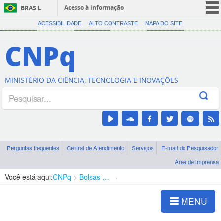
Acesso à informação
BRASIL
CORONAVÍRUS (COVID-19)
ACESSIBILIDADE
ALTO CONTRASTE
MAPA DO SITE
Participe
CNPq
Serviços
Legislação
MINISTÉRIO DA CIÊNCIA, TECNOLOGIA E INOVAÇÕES
Canais
Perguntas frequentes
Central de Atendimento
Serviços
E-mail do Pesquisador
Área de imprensa
Você está aqui:
CNPq
Bolsas e Auxílios Vigentes
Projetos de Pesquisa
MENU