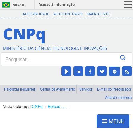
Acesso à informação
BRASIL
CORONAVÍRUS (COVID-19)
ACESSIBILIDADE
ALTO CONTRASTE
MAPA DO SITE
Participe
CNPq
Serviços
Legislação
MINISTÉRIO DA CIÊNCIA, TECNOLOGIA E INOVAÇÕES
Canais
Perguntas frequentes
Central de Atendimento
Serviços
E-mail do Pesquisador
Área de imprensa
Você está aqui:
CNPq
Bolsas e Auxílios Vigentes
Projetos de Pesquisa
MENU