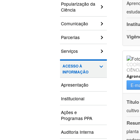
Aprend
Popularização da
Ciência
estuda
Comunicação
Instit
Vigên
Parcerias
Serviços
COOR
ACESSO À
CIÊNCI
INFORMAÇÃO
Agron
Apresentação
E-ma
Institucional
Título
cultiv
Ações e
Programas PPA
Resu
planta
Auditoria Interna
podend