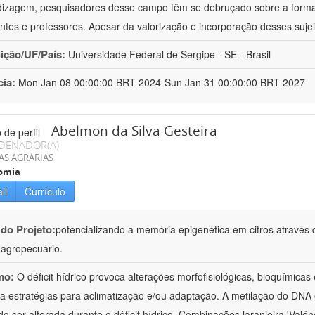
izagem, pesquisadores desse campo têm se debruçado sobre a formaç
ntes e professores. Apesar da valorização e incorporação desses sujei
uição/UF/País:
Universidade Federal de Sergipe - SE - Brasil
cia:
Mon Jan 08 00:00:00 BRT 2024-Sun Jan 31 00:00:00 BRT 2027
Abelmon da Silva Gesteira
DENADOR(A)
AS AGRÁRIAS
omia
il
Currículo
 do Projeto:
potencializando a memória epigenética em citros através d
o agropecuário.
mo:
O déficit hídrico provoca alterações morfofisiológicas, bioquímica
 a estratégias para aclimatização e/ou adaptação. A metilação do DNA 
o ser alterada durante o déficit hídrico. Combinações laranjeira 'Valên