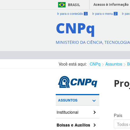
Acesso à informação
BRASIL
Ir para o conteúdo
1
Ir para o menu
2
Ir pa
CNPq
MINISTÉRIO DA CIÊNCIA, TECNOLOGI
Você está aqui:
CNPq
Assuntos
B
Pro
ASSUNTOS
Institucional
País
Bolsas e Auxílios