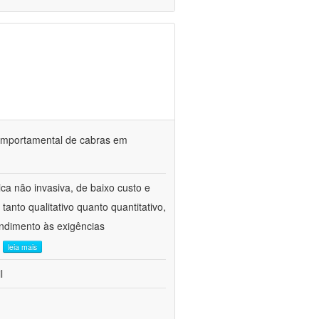
o comportamental de cabras em
ca não invasiva, de baixo custo e
tanto qualitativo quanto quantitativo,
ndimento às exigências
.
leia mais
l