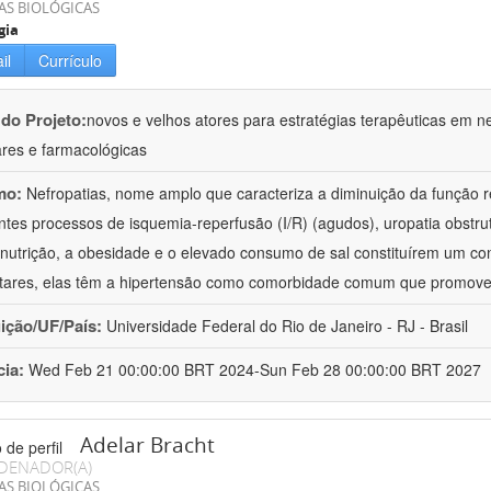
AS BIOLÓGICAS
gia
il
Currículo
 do Projeto:
novos e velhos atores para estratégias terapêuticas em nef
ares e farmacológicas
mo:
Nefropatias, nome amplo que caracteriza a diminuição da função r
ntes processos de isquemia-reperfusão (I/R) (agudos), uropatia obstrut
nutrição, a obesidade e o elevado consumo de sal constituírem um con
tares, elas têm a hipertensão como comorbidade comum que promov
uição/UF/País:
Universidade Federal do Rio de Janeiro - RJ - Brasil
cia:
Wed Feb 21 00:00:00 BRT 2024-Sun Feb 28 00:00:00 BRT 2027
Adelar Bracht
DENADOR(A)
AS BIOLÓGICAS