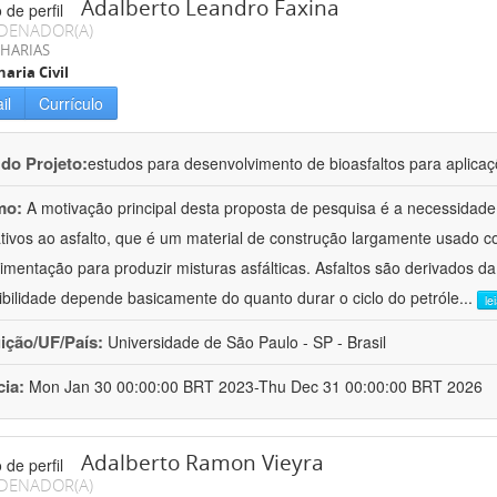
Adalberto Leandro Faxina
DENADOR(A)
HARIAS
aria Civil
il
Currículo
 do Projeto:
estudos para desenvolvimento de bioasfaltos para aplic
mo:
A motivação principal desta proposta de pesquisa é a necessidade
ativos ao asfalto, que é um material de construção largamente usado 
imentação para produzir misturas asfálticas. Asfaltos são derivados da
ibilidade depende basicamente do quanto durar o ciclo do petróle
...
le
uição/UF/País:
Universidade de São Paulo - SP - Brasil
cia:
Mon Jan 30 00:00:00 BRT 2023-Thu Dec 31 00:00:00 BRT 2026
Adalberto Ramon Vieyra
DENADOR(A)