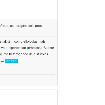
ropatias: terapias celulares,
enal, têm como etiologias mais
iva e hipertensão (crônicas). Apesar
junto heterogêneo de distúrbios
e
...
leia mais