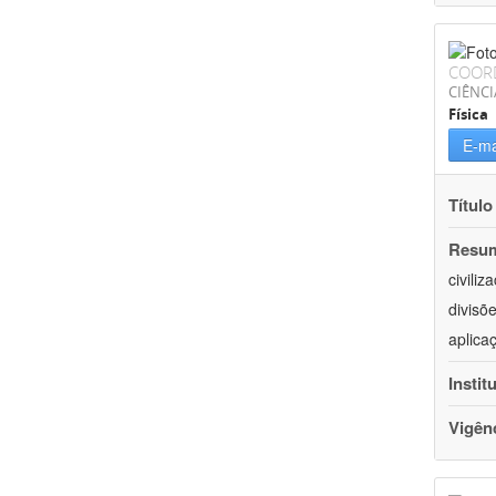
COOR
CIÊNCI
Física
E-ma
Título
Resu
civili
divisõ
aplica
Instit
Vigên