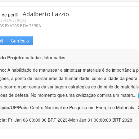
Adalberto Fazzio
DENADOR(A)
AS EXATAS E DA TERRA
il
Currículo
 do Projeto:
materials informatics
mo:
A habilidade de manusear e sintetizar materiais é de importância 
zações, a ponto de marcar eras da humanidade, como a idade da pedra, 
es ocorrem por conta da vantagem estratégica do domínio de materiais,
ções de defesa. No momento que uma civilização domina um materi
...
uição/UF/País:
Centro Nacional de Pesquisa em Energia e Materiais - S
cia:
Fri Jan 06 00:00:00 BRT 2023-Mon Jan 31 00:00:00 BRT 2028