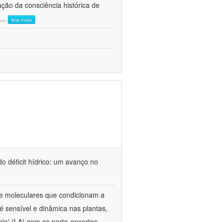
ão da consciência histórica de
...
leia mais
o déficit hídrico: um avanço no
s e moleculares que condicionam a
é sensível e dinâmica nas plantas,
cia' (LA) com os porta-enxertos