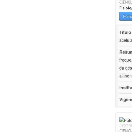
CIÊNCI
Fisiolo
E-ma
Título
acelul
Resu
freque
da des
alimen
Instit
Vigên
COOR
CIÊNCI