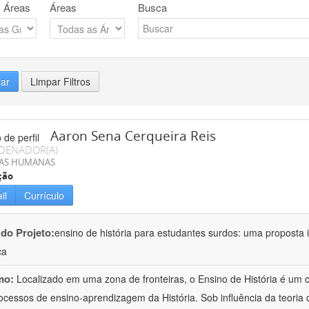
 Áreas
Áreas
Busca
rar
Limpar Filtros
Aaron Sena Cerqueira Reis
DENADOR(A)
IAS HUMANAS
ção
il
Currículo
 do Projeto:
ensino de história para estudantes surdos: uma proposta i
ca
mo:
Localizado em uma zona de fronteiras, o Ensino de História é um
ocessos de ensino-aprendizagem da História. Sob influência da teoria d