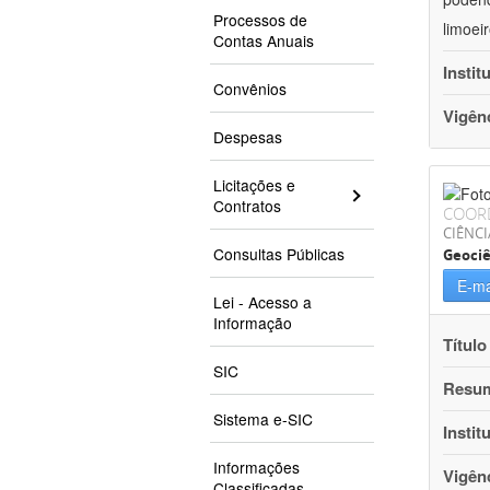
Processos de
limoei
Contas Anuais
Instit
Convênios
Vigên
Despesas
Licitações e
Contratos
COOR
CIÊNCI
Consultas Públicas
Geociê
E-ma
Lei - Acesso a
Informação
Título
SIC
Resu
Sistema e-SIC
Instit
Informações
Vigên
Classificadas