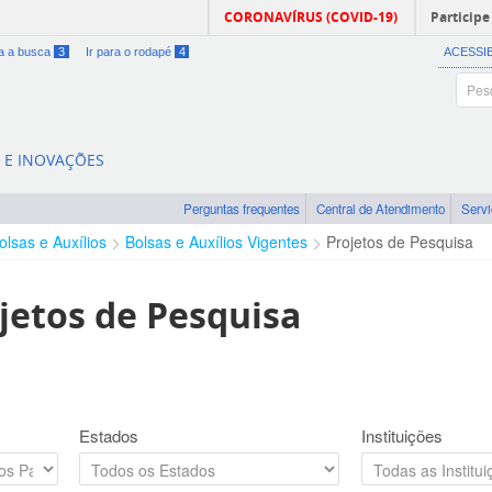
CORONAVÍRUS (COVID-19)
Participe
ra a busca
3
Ir para o rodapé
4
ACESSI
A E INOVAÇÕES
Perguntas frequentes
Central de Atendimento
Serv
olsas e Auxílios
Bolsas e Auxílios Vigentes
Projetos de Pesquisa
jetos de Pesquisa
Estados
Instituições