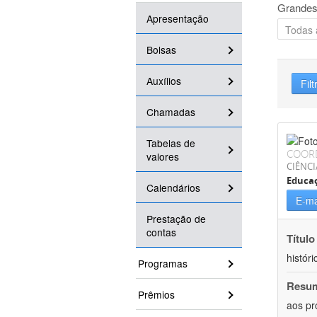
Grandes
Apresentação
Bolsas
Auxílios
Filt
Chamadas
Tabelas de
COOR
valores
CIÊNC
Educa
Calendários
E-ma
Prestação de
contas
Título
históri
Programas
Resu
Prêmios
aos pr