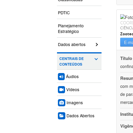
PDTIC
COOR
Planejamento
CIÊNCI
Estratégico
Zoote
E-ma
Dados abertos
Título
CENTRAIS DE
CONTEÚDOS
confin
Áudios
Resu
com mú
Vídeos
de par
mercad
Imagens
Instit
Dados Abertos
Vigên