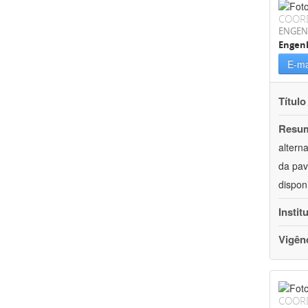
COOR
ENGEN
Engenh
E-ma
Título
Resu
altern
da pav
dispon
Instit
Vigên
COOR