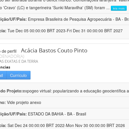
ro 'Cravo' (LC) e tangerineira 'Sunki Maravilha' (SM) foram
...
leia mais
uição/UF/País:
Empresa Brasileira de Pesquisa Agropecuária - BA - Bra
cia:
Tue Dec 05 00:00:00 BRT 2023-Fri Dec 31 00:00:00 BRT 2027
Acácia Bastos Couto Pinto
DENADOR(A)
AS EXATAS E DA TERRA
ncias
il
Currículo
 do Projeto:
expogeo virtual: popularizando a educação geocientífica a
mo:
Vide projeto anexo
uição/UF/País:
ESTADO DA BAHIA - BA - Brasil
cia:
Sat Dec 24 00:00:00 BRT 2022-Mon Nov 30 00:00:00 BRT 2026