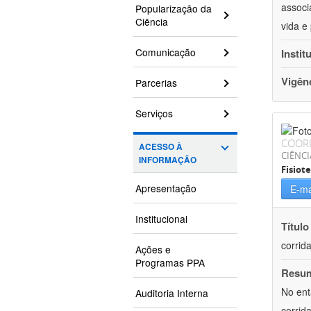
associ
Popularização da
Ciência
vida e
Comunicação
Instit
Vigên
Parcerias
Serviços
COOR
ACESSO À
CIÊNCI
INFORMAÇÃO
Fisiot
Apresentação
E-ma
Institucional
Título
corrid
Ações e
Programas PPA
Resu
No ent
Auditoria Interna
corrid