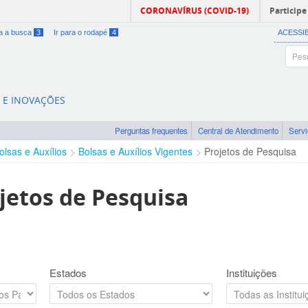
CORONAVÍRUS (COVID-19)
Participe
ra a busca
3
Ir para o rodapé
4
ACESSI
A E INOVAÇÕES
Perguntas frequentes
Central de Atendimento
Serv
olsas e Auxílios
Bolsas e Auxílios Vigentes
Projetos de Pesquisa
jetos de Pesquisa
Estados
Instituições