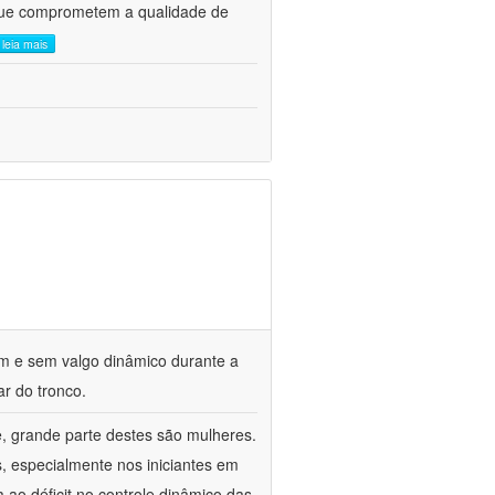
s que comprometem a qualidade de
leia mais
om e sem valgo dinâmico durante a
ar do tronco.
e, grande parte destes são mulheres.
, especialmente nos iniciantes em
a ao déficit no controle dinâmico das