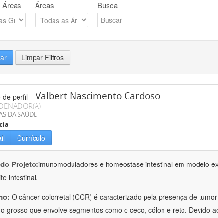
 Áreas
Áreas
Busca
rar
Limpar Filtros
Valbert Nascimento Cardoso
DENADOR(A)
AS DA SAÚDE
cia
il
Currículo
 do Projeto:
imunomoduladores e homeostase intestinal em modelo exp
e intestinal.
mo:
O câncer colorretal (CCR) é caracterizado pela presença de tumor
ino grosso que envolve segmentos como o ceco, cólon e reto. Devido ao