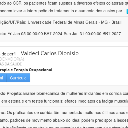
ado ao CCR, os pacientes ficam sujeitos a diversos efeitos colaterai
 podem levar a interrupção do tratamento e aumento dos custos par
...
uição/UF/País:
Universidade Federal de Minas Gerais - MG - Brasil
cia:
Fri Jan 05 00:00:00 BRT 2024-Sun Jan 31 00:00:00 BRT 2027
Valdeci Carlos Dionisio
DENADOR(A)
AS DA SAÚDE
erapia e Terapia Ocupacional
il
Currículo
 do Projeto:
análise biomecânica de mulheres iniciantes em corrida c
a em esteira e em testes funcionais: efeitos imediatos da fadiga muscul
mo:
Os praticantes de corrida têm aumentado muito nos últimos anos 
anto, padrões de movimento abaixo do ideal podem predispor a lesões
a. A ineficiência no controle neuromuscular do tronco tem sido vinculad