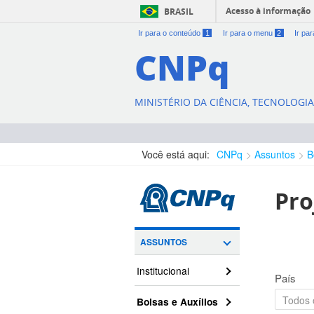
Acesso à informação
BRASIL
Ir para o conteúdo
1
Ir para o menu
2
Ir pa
CNPq
MINISTÉRIO DA CIÊNCIA, TECNOLOGI
Você está aqui:
CNPq
Assuntos
B
Pro
ASSUNTOS
Institucional
País
Bolsas e Auxílios