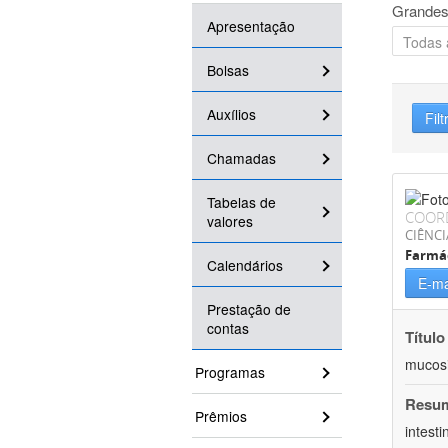
Grandes
Apresentação
Bolsas
Auxílios
Filt
Chamadas
Tabelas de
COOR
valores
CIÊNCI
Farmá
Calendários
E-ma
Prestação de
contas
Título
mucosit
Programas
Resu
Prêmios
intest