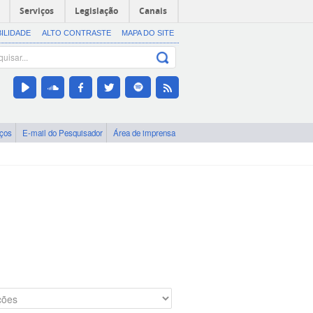
Serviços
Legislação
Canais
BILIDADE
ALTO CONTRASTE
MAPA DO SITE
iços
E-mail do Pesquisador
Área de imprensa