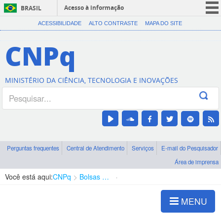
Acesso à informação
BRASIL
CORONAVÍRUS (COVID-19)
ACESSIBILIDADE
ALTO CONTRASTE
MAPA DO SITE
Participe
CNPq
Serviços
Legislação
MINISTÉRIO DA CIÊNCIA, TECNOLOGIA E INOVAÇÕES
Canais
Perguntas frequentes
Central de Atendimento
Serviços
E-mail do Pesquisador
Área de imprensa
Você está aqui:
CNPq
Bolsas e Auxílios Vigentes
Projetos de Pesquisa
MENU