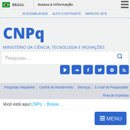
Acesso à informação
BRASIL
CORONAVÍRUS (COVID-19)
ACESSIBILIDADE
ALTO CONTRASTE
MAPA DO SITE
Participe
CNPq
Serviços
Legislação
MINISTÉRIO DA CIÊNCIA, TECNOLOGIA E INOVAÇÕES
Canais
Perguntas frequentes
Central de Atendimento
Serviços
E-mail do Pesquisador
Área de imprensa
Você está aqui:
CNPq
Bolsas e Auxílios Vigentes
Projetos de Pesquisa
MENU