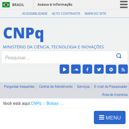
Acesso à informação
BRASIL
CORONAVÍRUS (COVID-19)
ACESSIBILIDADE
ALTO CONTRASTE
MAPA DO SITE
Participe
CNPq
Serviços
Legislação
MINISTÉRIO DA CIÊNCIA, TECNOLOGIA E INOVAÇÕES
Canais
Perguntas frequentes
Central de Atendimento
Serviços
E-mail do Pesquisador
Área de imprensa
Você está aqui:
CNPq
Bolsas e Auxílios Vigentes
Projetos de Pesquisa
MENU