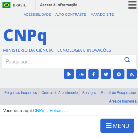
Acesso à informação
BRASIL
CORONAVÍRUS (COVID-19)
ACESSIBILIDADE
ALTO CONTRASTE
MAPA DO SITE
Participe
CNPq
Serviços
Legislação
MINISTÉRIO DA CIÊNCIA, TECNOLOGIA E INOVAÇÕES
Canais
Perguntas frequentes
Central de Atendimento
Serviços
E-mail do Pesquisador
Área de imprensa
Você está aqui:
CNPq
Bolsas e Auxílios Vigentes
Projetos de Pesquisa
MENU