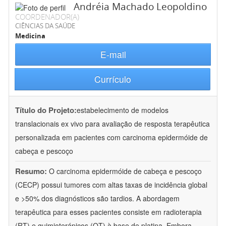
Andréia Machado Leopoldino
COORDENADOR(A)
CIÊNCIAS DA SAÚDE
Medicina
E-mail
Currículo
Título do Projeto:
estabelecimento de modelos
translacionais ex vivo para avaliação de resposta terapêutica
personalizada em pacientes com carcinoma epidermóide de
cabeça e pescoço
Resumo:
O carcinoma epidermóide de cabeça e pescoço
(CECP) possui tumores com altas taxas de incidência global
e >50% dos diagnósticos são tardios. A abordagem
terapêutica para esses pacientes consiste em radioterapia
(RT) e quimioterápicos (QT) à base de platina. Embora