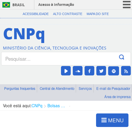
Acesso à informação
BRASIL
CORONAVÍRUS (COVID-19)
ACESSIBILIDADE
ALTO CONTRASTE
MAPA DO SITE
Participe
CNPq
Serviços
Legislação
MINISTÉRIO DA CIÊNCIA, TECNOLOGIA E INOVAÇÕES
Canais
Perguntas frequentes
Central de Atendimento
Serviços
E-mail do Pesquisador
Área de imprensa
Você está aqui:
CNPq
Bolsas e Auxílios Vigentes
Projetos de Pesquisa
MENU