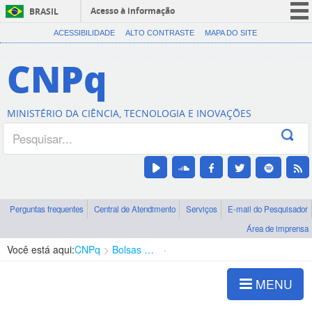
Acesso à informação
BRASIL
CORONAVÍRUS (COVID-19)
ACESSIBILIDADE
ALTO CONTRASTE
MAPA DO SITE
Participe
CNPq
Serviços
Legislação
MINISTÉRIO DA CIÊNCIA, TECNOLOGIA E INOVAÇÕES
Canais
Perguntas frequentes
Central de Atendimento
Serviços
E-mail do Pesquisador
Área de imprensa
Você está aqui:
CNPq
Bolsas e Auxílios Vigentes
Projetos de Pesquisa
MENU