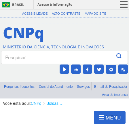
Acesso à informação
BRASIL
CORONAVÍRUS (COVID-19)
ACESSIBILIDADE
ALTO CONTRASTE
MAPA DO SITE
Participe
CNPq
Serviços
Legislação
MINISTÉRIO DA CIÊNCIA, TECNOLOGIA E INOVAÇÕES
Canais
Perguntas frequentes
Central de Atendimento
Serviços
E-mail do Pesquisador
Área de imprensa
Você está aqui:
CNPq
Bolsas e Auxílios Vigentes
Projetos de Pesquisa
MENU