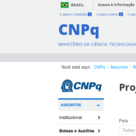
Acesso à informação
BRASIL
Ir para o conteúdo
1
Ir para o menu
2
Ir pa
CNPq
MINISTÉRIO DA CIÊNCIA, TECNOLOGI
Você está aqui:
CNPq
Assuntos
B
Pro
ASSUNTOS
Institucional
País
Bolsas e Auxílios