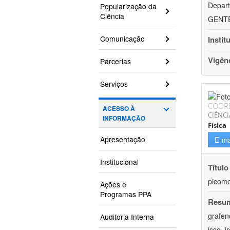
Depart
Popularização da
Ciência
GENTEH
Comunicação
Instit
Vigên
Parcerias
Serviços
COOR
ACESSO À
CIÊNCI
INFORMAÇÃO
Física
Apresentação
E-ma
Institucional
Título
picome
Ações e
Programas PPA
Resu
grafen
Auditoria Interna
isso, 