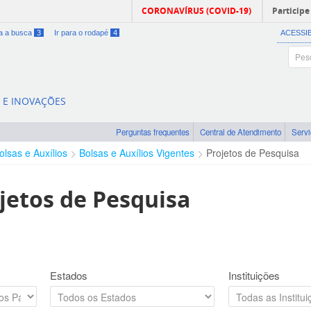
CORONAVÍRUS (COVID-19)
Participe
ra a busca
3
Ir para o rodapé
4
ACESSI
A E INOVAÇÕES
Perguntas frequentes
Central de Atendimento
Serv
olsas e Auxílios
Bolsas e Auxílios Vigentes
Projetos de Pesquisa
jetos de Pesquisa
Estados
Instituições