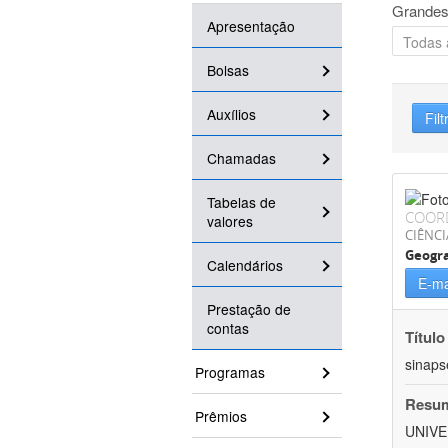
Grandes
Apresentação
Bolsas
Auxílios
Filt
Chamadas
Tabelas de
COOR
valores
CIÊNC
Geogra
Calendários
E-ma
Prestação de
contas
Título
sinaps
Programas
Resu
Prêmios
UNIVE