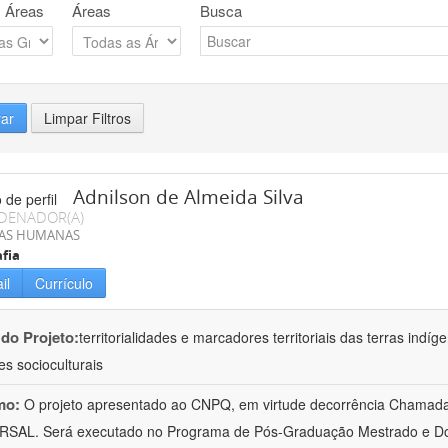
 Áreas
Áreas
Busca
rar
Limpar Filtros
Adnilson de Almeida Silva
DENADOR(A)
IAS HUMANAS
fia
il
Currículo
 do Projeto:
territorialidades e marcadores territoriais das terras indí
es socioculturais
mo:
O projeto apresentado ao CNPQ, em virtude decorrência Chamad
RSAL. Será executado no Programa de Pós-Graduação Mestrado e Do