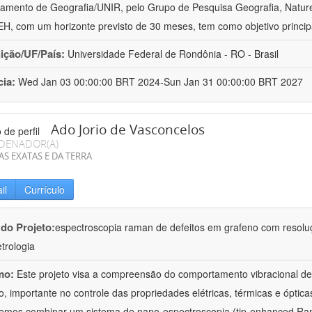
amento de Geografia/UNIR, pelo Grupo de Pesquisa Geografia, Naturez
, com um horizonte previsto de 30 meses, tem como objetivo princip
uição/UF/País:
Universidade Federal de Rondônia - RO - Brasil
cia:
Wed Jan 03 00:00:00 BRT 2024-Sun Jan 31 00:00:00 BRT 2027
Ado Jorio de Vasconcelos
DENADOR(A)
AS EXATAS E DA TERRA
il
Currículo
 do Projeto:
espectroscopia raman de defeitos em grafeno com resolu
trologia
mo:
Este projeto visa a compreensão do comportamento vibracional de 
o, importante no controle das propriedades elétricas, térmicas e óptica
iremos combinar um sistema de nano-espectroscopia (tip-enhanced 