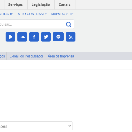
Serviços
Legislação
Canais
BILIDADE
ALTO CONTRASTE
MAPA DO SITE
iços
E-mail do Pesquisador
Área de imprensa