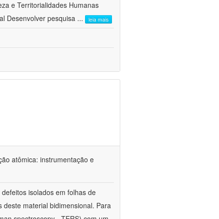
a e Territorialidades Humanas 
al Desenvolver pesquisa
...
leia mais
ção atômica: instrumentação e
defeitos isolados em folhas de
s deste material bidimensional. Para
Raman spectroscopy - TERS) com um