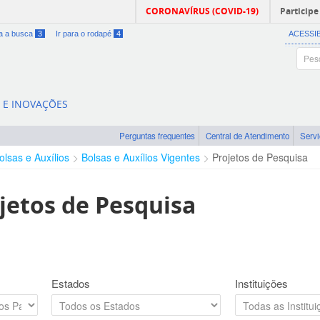
CORONAVÍRUS (COVID-19)
Participe
ra a busca
3
Ir para o rodapé
4
ACESSI
A E INOVAÇÕES
Perguntas frequentes
Central de Atendimento
Serv
olsas e Auxílios
Bolsas e Auxílios Vigentes
Projetos de Pesquisa
jetos de Pesquisa
Estados
Instituições