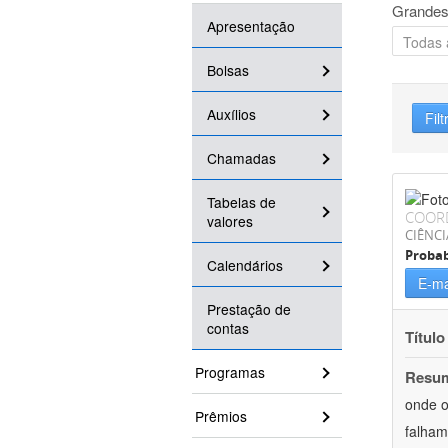
Grandes
Apresentação
Bolsas
Auxílios
Filt
Chamadas
Tabelas de
COOR
valores
CIÊNCI
Probab
Calendários
E-ma
Prestação de
contas
Título
Programas
Resu
onde o
Prêmios
falham