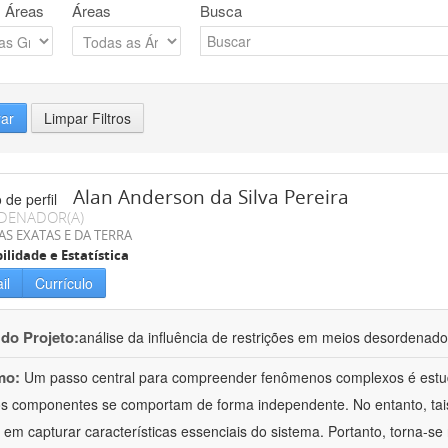
 Áreas
Áreas
Busca
rar
Limpar Filtros
Alan Anderson da Silva Pereira
DENADOR(A)
AS EXATAS E DA TERRA
ilidade e Estatística
il
Currículo
 do Projeto:
análise da influência de restrições em meios desordenad
mo:
Um passo central para compreender fenômenos complexos é estud
s componentes se comportam de forma independente. No entanto, tais
 em capturar características essenciais do sistema. Portanto, torna-se n