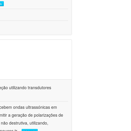
is
ção utilizando transdutores
ecebem ondas ultrassónicas em
itir a geração de polarizações de
ão destrutiva, utilizando,
poucos tr
...