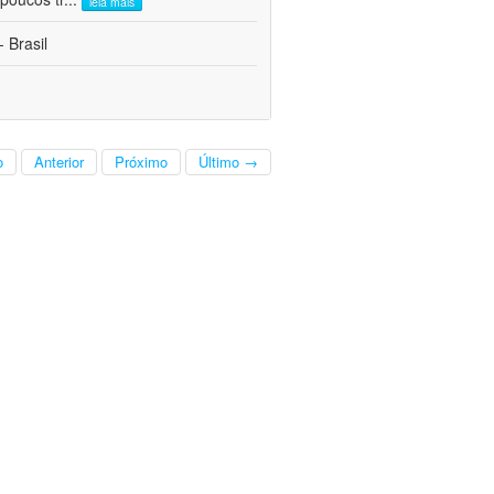
leia mais
 Brasil
o
Anterior
Próximo
Último →