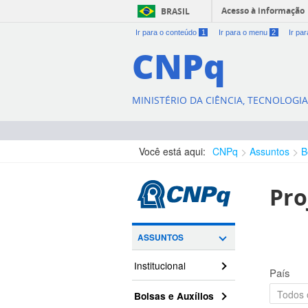
Acesso à informação
BRASIL
Ir para o conteúdo
1
Ir para o menu
2
Ir pa
CNPq
MINISTÉRIO DA CIÊNCIA, TECNOLOGI
Você está aqui:
CNPq
Assuntos
B
Pro
ASSUNTOS
Institucional
País
Bolsas e Auxílios