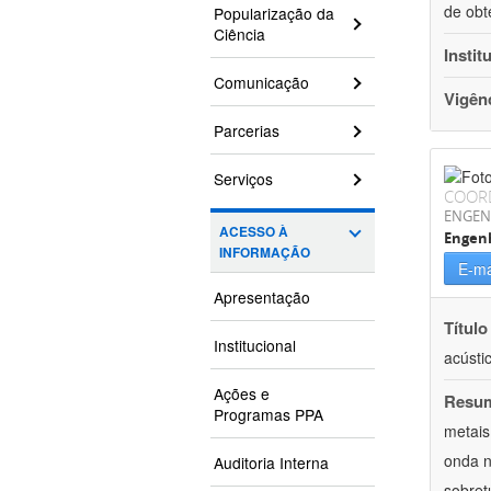
de obt
Popularização da
Ciência
Instit
Comunicação
Vigên
Parcerias
Serviços
COOR
ENGEN
ACESSO À
Engenh
INFORMAÇÃO
E-ma
Apresentação
Título
Institucional
acústi
Ações e
Resu
Programas PPA
metais
onda n
Auditoria Interna
sobret