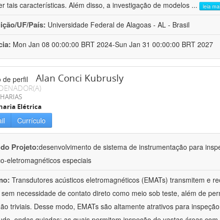
er tais características. Além disso, a investigação de modelos
...
leia ma
uição/UF/País:
Universidade Federal de Alagoas - AL - Brasil
cia:
Mon Jan 08 00:00:00 BRT 2024-Sun Jan 31 00:00:00 BRT 2027
Alan Conci Kubrusly
DENADOR(A)
HARIAS
aria Elétrica
il
Currículo
 do Projeto:
desenvolvimento de sistema de instrumentação para inspe
co-eletromagnéticos especiais
mo:
Transdutores acústicos eletromagnéticos (EMATs) transmitem e r
 sem necessidade de contato direto como meio sob teste, além de perm
ão triviais. Desse modo, EMATs são altamente atrativos para inspeção n
udo, ondas guiadas; as quais permitem inspeção de vastas áreas com 