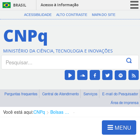
Acesso à informação
BRASIL
CORONAVÍRUS (COVID-19)
ACESSIBILIDADE
ALTO CONTRASTE
MAPA DO SITE
Participe
CNPq
Serviços
Legislação
MINISTÉRIO DA CIÊNCIA, TECNOLOGIA E INOVAÇÕES
Canais
Perguntas frequentes
Central de Atendimento
Serviços
E-mail do Pesquisador
Área de imprensa
Você está aqui:
CNPq
Bolsas e Auxílios Vigentes
Projetos de Pesquisa
MENU