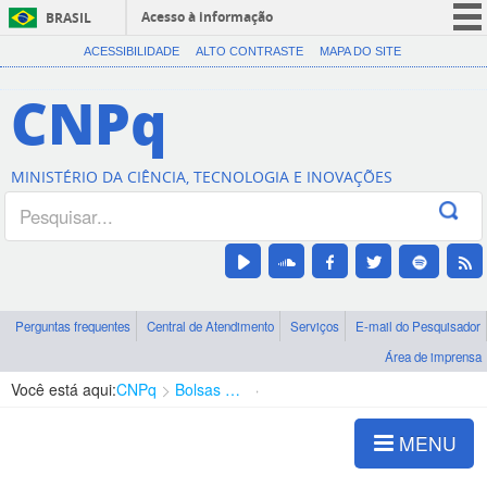
Acesso à informação
BRASIL
CORONAVÍRUS (COVID-19)
ACESSIBILIDADE
ALTO CONTRASTE
MAPA DO SITE
Participe
CNPq
Serviços
Legislação
MINISTÉRIO DA CIÊNCIA, TECNOLOGIA E INOVAÇÕES
Canais
Perguntas frequentes
Central de Atendimento
Serviços
E-mail do Pesquisador
Área de imprensa
Você está aqui:
CNPq
Bolsas e Auxílios Vigentes
Projetos de Pesquisa
MENU