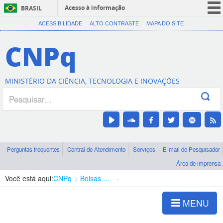
Acesso à informação
BRASIL
CORONAVÍRUS (COVID-19)
ACESSIBILIDADE
ALTO CONTRASTE
MAPA DO SITE
Participe
CNPq
Serviços
Legislação
MINISTÉRIO DA CIÊNCIA, TECNOLOGIA E INOVAÇÕES
Canais
Perguntas frequentes
Central de Atendimento
Serviços
E-mail do Pesquisador
Área de imprensa
Você está aqui:
CNPq
Bolsas e Auxílios Vigentes
Projetos de Pesquisa
MENU