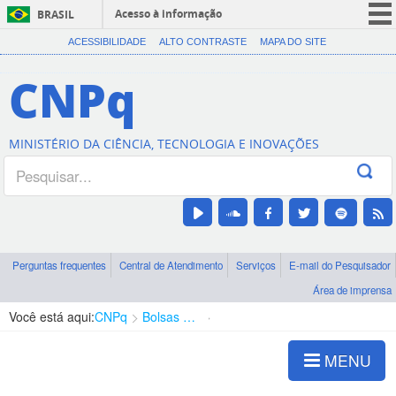
Acesso à informação
BRASIL
CORONAVÍRUS (COVID-19)
ACESSIBILIDADE
ALTO CONTRASTE
MAPA DO SITE
Participe
CNPq
Serviços
Legislação
MINISTÉRIO DA CIÊNCIA, TECNOLOGIA E INOVAÇÕES
Canais
Perguntas frequentes
Central de Atendimento
Serviços
E-mail do Pesquisador
Área de imprensa
Você está aqui:
CNPq
Bolsas e Auxílios Vigentes
Projetos de Pesquisa
MENU