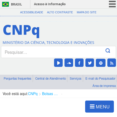
Acesso à informação
BRASIL
CORONAVÍRUS (COVID-19)
ACESSIBILIDADE
ALTO CONTRASTE
MAPA DO SITE
Participe
CNPq
Serviços
Legislação
MINISTÉRIO DA CIÊNCIA, TECNOLOGIA E INOVAÇÕES
Canais
Perguntas frequentes
Central de Atendimento
Serviços
E-mail do Pesquisador
Área de imprensa
Você está aqui:
CNPq
Bolsas e Auxílios Vigentes
Projetos de Pesquisa
MENU