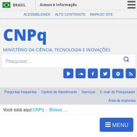
Acesso à informação
BRASIL
CORONAVÍRUS (COVID-19)
ACESSIBILIDADE
ALTO CONTRASTE
MAPA DO SITE
Participe
CNPq
Serviços
Legislação
MINISTÉRIO DA CIÊNCIA, TECNOLOGIA E INOVAÇÕES
Canais
Perguntas frequentes
Central de Atendimento
Serviços
E-mail do Pesquisador
Área de imprensa
Você está aqui:
CNPq
Bolsas e Auxílios Vigentes
Projetos de Pesquisa
MENU