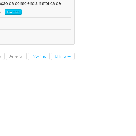
ão da consciência histórica de
...
leia mais
o
Anterior
Próximo
Último →