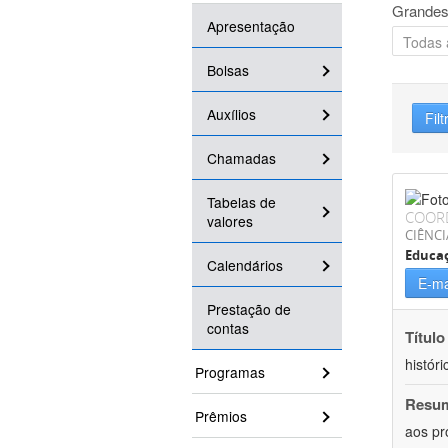
Grandes
Apresentação
Bolsas
Auxílios
Filt
Chamadas
Tabelas de
COOR
valores
CIÊNC
Educa
Calendários
E-ma
Prestação de
contas
Título
históri
Programas
Resu
Prêmios
aos pr