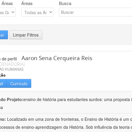
 Áreas
Áreas
Busca
rar
Limpar Filtros
Aaron Sena Cerqueira Reis
DENADOR(A)
IAS HUMANAS
ção
il
Currículo
 do Projeto:
ensino de história para estudantes surdos: uma proposta i
ca
mo:
Localizado em uma zona de fronteiras, o Ensino de História é um
ocessos de ensino-aprendizagem da História. Sob influência da teoria d