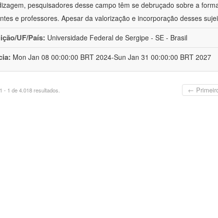
izagem, pesquisadores desse campo têm se debruçado sobre a formaç
ntes e professores. Apesar da valorização e incorporação desses sujei
uição/UF/País:
Universidade Federal de Sergipe - SE - Brasil
cia:
Mon Jan 08 00:00:00 BRT 2024-Sun Jan 31 00:00:00 BRT 2027
← Primeir
 - 1 de 4.018 resultados.