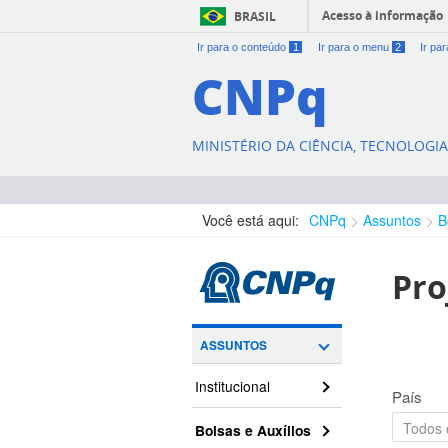
Acesso à informação
BRASIL
Ir para o conteúdo
1
Ir para o menu
2
Ir pa
CNPq
MINISTÉRIO DA CIÊNCIA, TECNOLOGI
Você está aqui:
CNPq
Assuntos
B
Pro
ASSUNTOS
Institucional
País
Bolsas e Auxílios