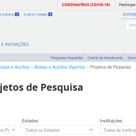
CORONAVÍRUS (COVID-19)
Participe
ra a busca
3
Ir para o rodapé
4
ACESSI
A E INOVAÇÕES
Perguntas frequentes
Central de Atendimento
Serv
olsas e Auxílios
Bolsas e Auxílios Vigentes
Projetos de Pesquisa
jetos de Pesquisa
Estados
Instituições