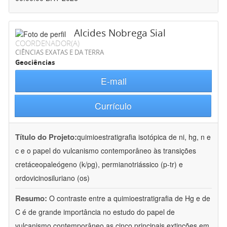
Alcides Nobrega Sial
COORDENADOR(A)
CIÊNCIAS EXATAS E DA TERRA
Geociências
E-mail
Currículo
Título do Projeto:
quimioestratigrafia isotópica de ni, hg, n e
c e o papel do vulcanismo contemporâneo às transições
cretáceopaleógeno (k/pg), permianotriássico (p-tr) e
ordovicinosiluriano (os)
Resumo:
O contraste entre a quimioestratigrafia de Hg e de
C é de grande importância no estudo do papel de
vulcanismo contemporâneo as cinco principais extinções em