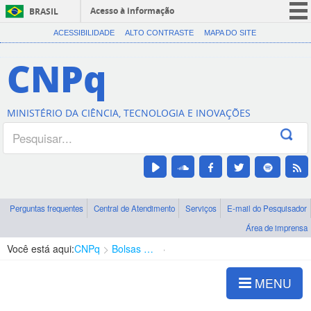
Acesso à informação
BRASIL
CORONAVÍRUS (COVID-19)
ACESSIBILIDADE
ALTO CONTRASTE
MAPA DO SITE
Participe
CNPq
Serviços
Legislação
MINISTÉRIO DA CIÊNCIA, TECNOLOGIA E INOVAÇÕES
Canais
Perguntas frequentes
Central de Atendimento
Serviços
E-mail do Pesquisador
Área de imprensa
Você está aqui:
CNPq
Bolsas e Auxílios Vigentes
Projetos de Pesquisa
MENU