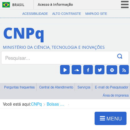
Acesso à informação
BRASIL
CORONAVÍRUS (COVID-19)
ACESSIBILIDADE
ALTO CONTRASTE
MAPA DO SITE
Participe
CNPq
Serviços
Legislação
MINISTÉRIO DA CIÊNCIA, TECNOLOGIA E INOVAÇÕES
Canais
Perguntas frequentes
Central de Atendimento
Serviços
E-mail do Pesquisador
Área de imprensa
Você está aqui:
CNPq
Bolsas e Auxílios Vigentes
Projetos de Pesquisa
MENU