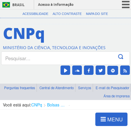
Acesso à informação
BRASIL
CORONAVÍRUS (COVID-19)
ACESSIBILIDADE
ALTO CONTRASTE
MAPA DO SITE
Participe
CNPq
Serviços
Legislação
MINISTÉRIO DA CIÊNCIA, TECNOLOGIA E INOVAÇÕES
Canais
Perguntas frequentes
Central de Atendimento
Serviços
E-mail do Pesquisador
Área de imprensa
Você está aqui:
CNPq
Bolsas e Auxílios Vigentes
Projetos de Pesquisa
MENU