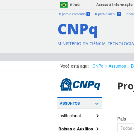
Acesso à informação
BRASIL
Ir para o conteúdo
1
Ir para o menu
2
Ir pa
CNPq
MINISTÉRIO DA CIÊNCIA, TECNOLOGI
Você está aqui:
CNPq
Assuntos
B
Pro
ASSUNTOS
Institucional
País
Bolsas e Auxílios