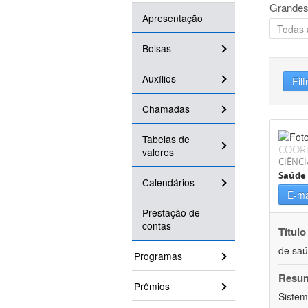
Grandes
Apresentação
Bolsas
Auxílios
Filt
Chamadas
Tabelas de
COOR
valores
CIÊNCI
Saúde 
Calendários
E-ma
Prestação de
contas
Título
de sa
Programas
Resu
Prêmios
Sistem