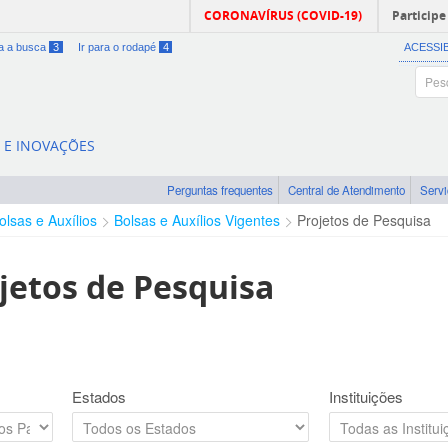
CORONAVÍRUS (COVID-19)
Participe
ra a busca
3
Ir para o rodapé
4
ACESSI
A E INOVAÇÕES
Perguntas frequentes
Central de Atendimento
Serv
olsas e Auxílios
Bolsas e Auxílios Vigentes
Projetos de Pesquisa
jetos de Pesquisa
Estados
Instituições