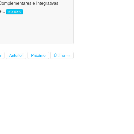
 Complementares e Integrativas
e
...
leia mais
o
Anterior
Próximo
Último →