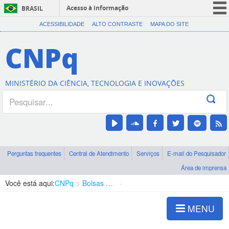
Acesso à informação
BRASIL
CORONAVÍRUS (COVID-19)
ACESSIBILIDADE
ALTO CONTRASTE
MAPA DO SITE
Participe
CNPq
Serviços
Legislação
MINISTÉRIO DA CIÊNCIA, TECNOLOGIA E INOVAÇÕES
Canais
Perguntas frequentes
Central de Atendimento
Serviços
E-mail do Pesquisador
Área de imprensa
Você está aqui:
CNPq
Bolsas e Auxílios Vigentes
Projetos de Pesquisa
MENU