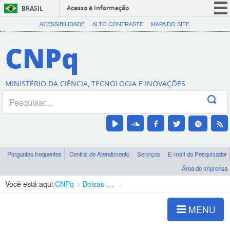
Acesso à informação
BRASIL
CORONAVÍRUS (COVID-19)
ACESSIBILIDADE
ALTO CONTRASTE
MAPA DO SITE
Participe
CNPq
Serviços
Legislação
MINISTÉRIO DA CIÊNCIA, TECNOLOGIA E INOVAÇÕES
Canais
Perguntas frequentes
Central de Atendimento
Serviços
E-mail do Pesquisador
Área de imprensa
Você está aqui:
CNPq
Bolsas e Auxílios Vigentes
Projetos de Pesquisa
MENU