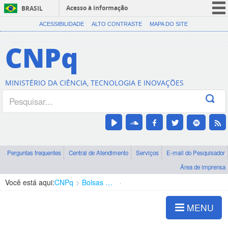
Acesso à informação
BRASIL
CORONAVÍRUS (COVID-19)
ACESSIBILIDADE
ALTO CONTRASTE
MAPA DO SITE
Participe
CNPq
Serviços
Legislação
MINISTÉRIO DA CIÊNCIA, TECNOLOGIA E INOVAÇÕES
Canais
Perguntas frequentes
Central de Atendimento
Serviços
E-mail do Pesquisador
Área de imprensa
Você está aqui:
CNPq
Bolsas e Auxílios Vigentes
Projetos de Pesquisa
MENU