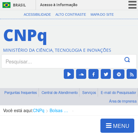
Acesso à informação
BRASIL
CORONAVÍRUS (COVID-19)
ACESSIBILIDADE
ALTO CONTRASTE
MAPA DO SITE
Participe
CNPq
Serviços
Legislação
MINISTÉRIO DA CIÊNCIA, TECNOLOGIA E INOVAÇÕES
Canais
Perguntas frequentes
Central de Atendimento
Serviços
E-mail do Pesquisador
Área de imprensa
Você está aqui:
CNPq
Bolsas e Auxílios Vigentes
Projetos de Pesquisa
MENU