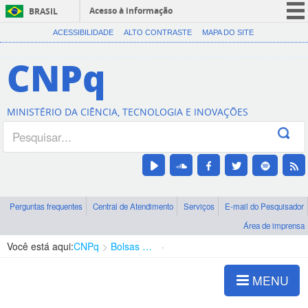
Acesso à informação
BRASIL
CORONAVÍRUS (COVID-19)
ACESSIBILIDADE
ALTO CONTRASTE
MAPA DO SITE
Participe
CNPq
Serviços
Legislação
MINISTÉRIO DA CIÊNCIA, TECNOLOGIA E INOVAÇÕES
Canais
Perguntas frequentes
Central de Atendimento
Serviços
E-mail do Pesquisador
Área de imprensa
Você está aqui:
CNPq
Bolsas e Auxílios Vigentes
Projetos de Pesquisa
MENU