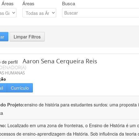
 Áreas
Áreas
Busca
rar
Limpar Filtros
Aaron Sena Cerqueira Reis
DENADOR(A)
IAS HUMANAS
ção
il
Currículo
 do Projeto:
ensino de história para estudantes surdos: uma proposta i
ca
mo:
Localizado em uma zona de fronteiras, o Ensino de História é um
ocessos de ensino-aprendizagem da História. Sob influência da teoria d