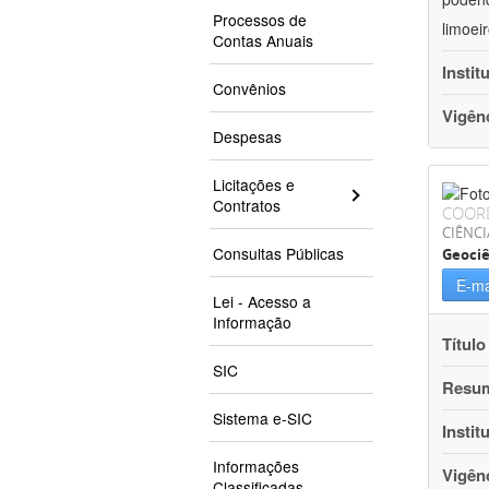
Processos de
limoei
Contas Anuais
Instit
Convênios
Vigên
Despesas
Licitações e
Contratos
COOR
CIÊNCI
Consultas Públicas
Geociê
E-ma
Lei - Acesso a
Informação
Título
SIC
Resu
Sistema e-SIC
Instit
Informações
Vigên
Classificadas