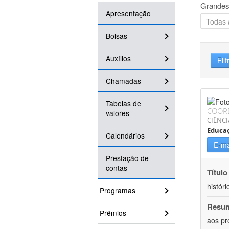
Grandes
Apresentação
Bolsas
Auxílios
Filt
Chamadas
Tabelas de
COOR
valores
CIÊNC
Educa
Calendários
E-ma
Prestação de
contas
Título
históri
Programas
Resu
Prêmios
aos pr