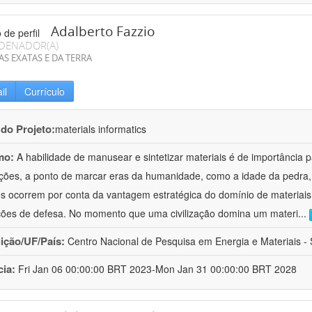
Adalberto Fazzio
DENADOR(A)
AS EXATAS E DA TERRA
il
Currículo
 do Projeto:
materials informatics
mo:
A habilidade de manusear e sintetizar materiais é de importância 
zações, a ponto de marcar eras da humanidade, como a idade da pedra, 
es ocorrem por conta da vantagem estratégica do domínio de materiais,
ções de defesa. No momento que uma civilização domina um materi
...
uição/UF/País:
Centro Nacional de Pesquisa em Energia e Materiais - S
cia:
Fri Jan 06 00:00:00 BRT 2023-Mon Jan 31 00:00:00 BRT 2028