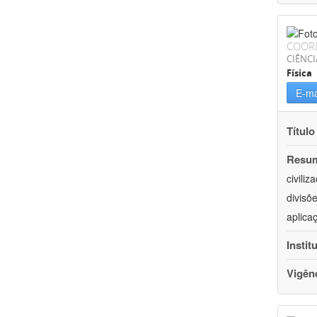
COOR
CIÊNCI
Física
E-ma
Título
Resu
civili
divisõ
aplica
Instit
Vigên