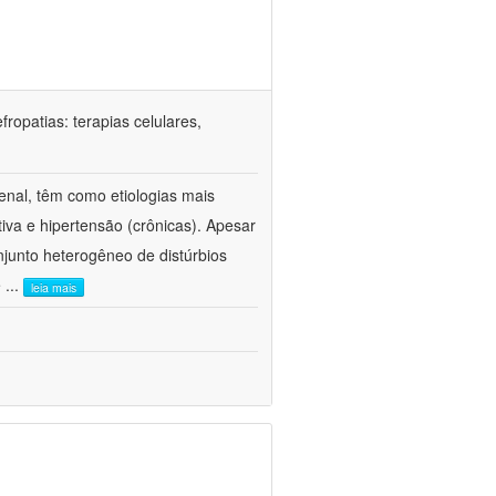
ropatias: terapias celulares,
enal, têm como etiologias mais
iva e hipertensão (crônicas). Apesar
junto heterogêneo de distúrbios
e
...
leia mais