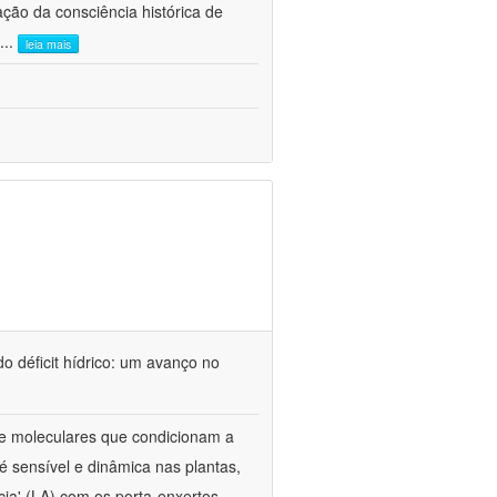
ão da consciência histórica de
...
leia mais
o déficit hídrico: um avanço no
s e moleculares que condicionam a
é sensível e dinâmica nas plantas,
cia' (LA) com os porta-enxertos