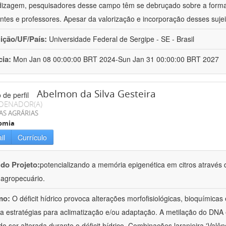
izagem, pesquisadores desse campo têm se debruçado sobre a formaç
ntes e professores. Apesar da valorização e incorporação desses sujei
uição/UF/País:
Universidade Federal de Sergipe - SE - Brasil
cia:
Mon Jan 08 00:00:00 BRT 2024-Sun Jan 31 00:00:00 BRT 2027
Abelmon da Silva Gesteira
DENADOR(A)
AS AGRÁRIAS
omia
il
Currículo
 do Projeto:
potencializando a memória epigenética em citros através d
o agropecuário.
mo:
O déficit hídrico provoca alterações morfofisiológicas, bioquímica
 a estratégias para aclimatização e/ou adaptação. A metilação do DNA 
o ser alterada durante o déficit hídrico. Combinações laranjeira 'Valên