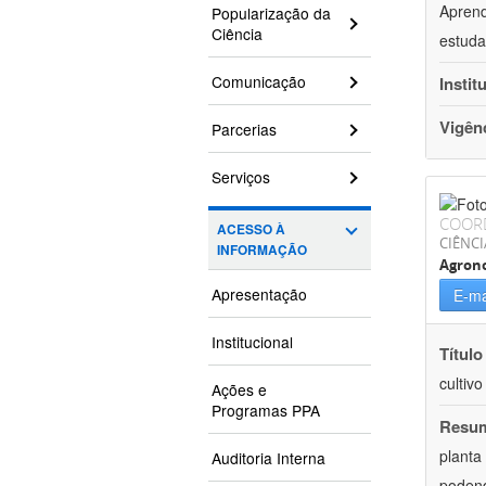
Aprend
Popularização da
Ciência
estuda
Comunicação
Instit
Vigên
Parcerias
Serviços
COOR
ACESSO À
CIÊNCI
INFORMAÇÃO
Agron
Apresentação
E-ma
Institucional
Título
cultiv
Ações e
Programas PPA
Resu
planta
Auditoria Interna
podend