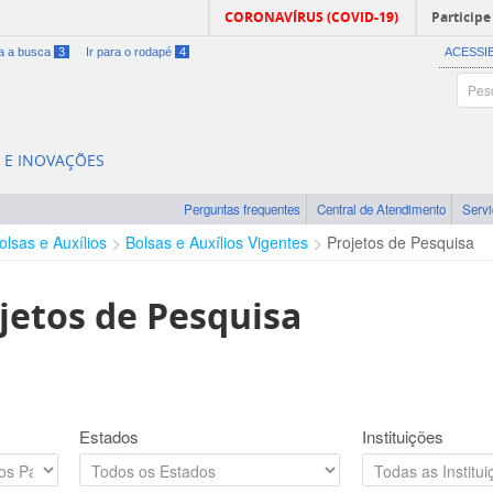
CORONAVÍRUS (COVID-19)
Participe
ra a busca
3
Ir para o rodapé
4
ACESSI
A E INOVAÇÕES
Perguntas frequentes
Central de Atendimento
Serv
olsas e Auxílios
Bolsas e Auxílios Vigentes
Projetos de Pesquisa
jetos de Pesquisa
Estados
Instituições