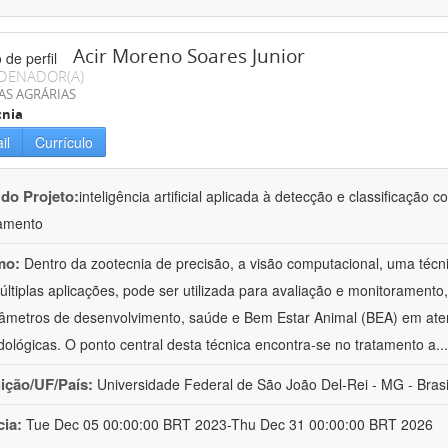
Acir Moreno Soares Junior
DENADOR(A)
AS AGRÁRIAS
cnia
il
Currículo
 do Projeto:
inteligência artificial aplicada à detecção e classificaçã
amento
mo:
Dentro da zootecnia de precisão, a visão computacional, uma técni
ltiplas aplicações, pode ser utilizada para avaliação e monitoramento, 
âmetros de desenvolvimento, saúde e Bem Estar Animal (BEA) em ate
ológicas. O ponto central desta técnica encontra-se no tratamento a
..
uição/UF/País:
Universidade Federal de São João Del-Rei - MG - Brasi
cia:
Tue Dec 05 00:00:00 BRT 2023-Thu Dec 31 00:00:00 BRT 2026