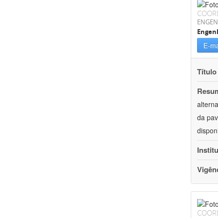
COOR
ENGEN
Engenh
E-ma
Título
Resu
altern
da pav
dispon
Instit
Vigên
COOR