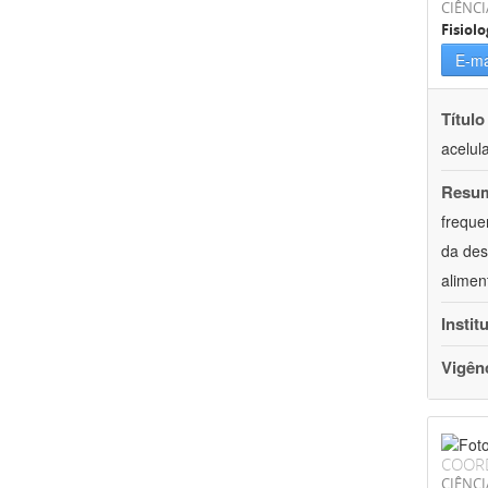
CIÊNCI
Fisiolo
E-ma
Título
acelul
Resu
freque
da des
alimen
Instit
Vigên
COOR
CIÊNCI