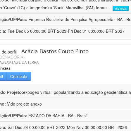
ro 'Cravo' (LC) e tangerineira 'Sunki Maravilha' (SM) foram
...
leia mais
uição/UF/País:
Empresa Brasileira de Pesquisa Agropecuária - BA - Bra
cia:
Tue Dec 05 00:00:00 BRT 2023-Fri Dec 31 00:00:00 BRT 2027
Acácia Bastos Couto Pinto
DENADOR(A)
AS EXATAS E DA TERRA
ncias
il
Currículo
 do Projeto:
expogeo virtual: popularizando a educação geocientífica a
mo:
Vide projeto anexo
uição/UF/País:
ESTADO DA BAHIA - BA - Brasil
cia:
Sat Dec 24 00:00:00 BRT 2022-Mon Nov 30 00:00:00 BRT 2026