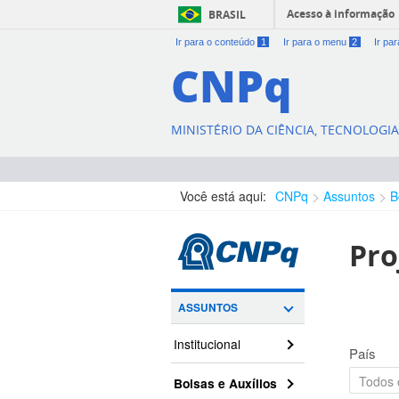
Acesso à informação
BRASIL
Ir para o conteúdo
1
Ir para o menu
2
Ir pa
CNPq
MINISTÉRIO DA CIÊNCIA, TECNOLOGI
Você está aqui:
CNPq
Assuntos
B
Pro
ASSUNTOS
Institucional
País
Bolsas e Auxílios