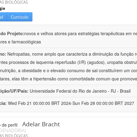
AS BIOLÓGICAS
gia
il
Currículo
 do Projeto:
novos e velhos atores para estratégias terapêuticas em nef
ares e farmacológicas
mo:
Nefropatias, nome amplo que caracteriza a diminuição da função r
ntes processos de isquemia-reperfusão (I/R) (agudos), uropatia obstrut
nutrição, a obesidade e o elevado consumo de sal constituírem um con
tares, elas têm a hipertensão como comorbidade comum que promov
uição/UF/País:
Universidade Federal do Rio de Janeiro - RJ - Brasil
cia:
Wed Feb 21 00:00:00 BRT 2024-Sun Feb 28 00:00:00 BRT 2027
Adelar Bracht
DENADOR(A)
AS BIOLÓGICAS