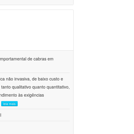
o comportamental de cabras em
ca não invasiva, de baixo custo e
tanto qualitativo quanto quantitativo,
ndimento às exigências
.
leia mais
l