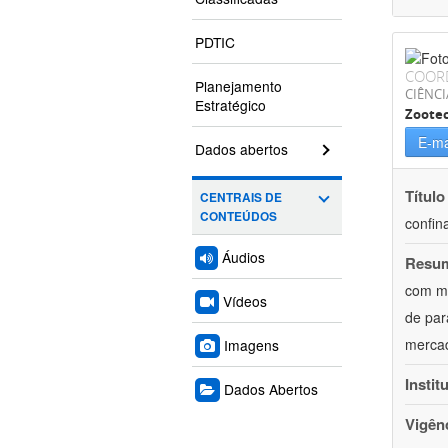
PDTIC
COOR
Planejamento
CIÊNCI
Estratégico
Zoote
E-ma
Dados abertos
Título
CENTRAIS DE
CONTEÚDOS
confin
Áudios
Resu
com mú
Vídeos
de par
mercad
Imagens
Instit
Dados Abertos
Vigên