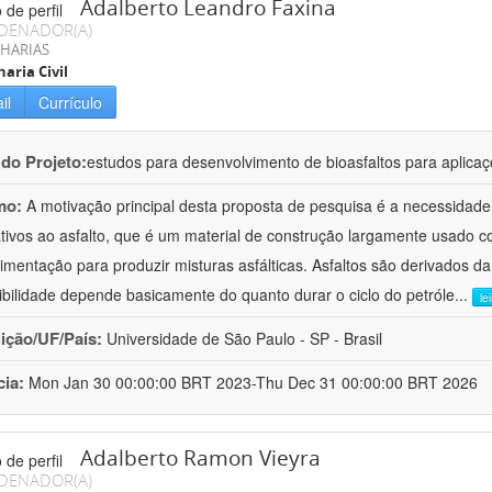
Adalberto Leandro Faxina
DENADOR(A)
HARIAS
aria Civil
il
Currículo
 do Projeto:
estudos para desenvolvimento de bioasfaltos para aplic
mo:
A motivação principal desta proposta de pesquisa é a necessidade
ativos ao asfalto, que é um material de construção largamente usado 
imentação para produzir misturas asfálticas. Asfaltos são derivados da
ibilidade depende basicamente do quanto durar o ciclo do petróle
...
le
uição/UF/País:
Universidade de São Paulo - SP - Brasil
cia:
Mon Jan 30 00:00:00 BRT 2023-Thu Dec 31 00:00:00 BRT 2026
Adalberto Ramon Vieyra
DENADOR(A)