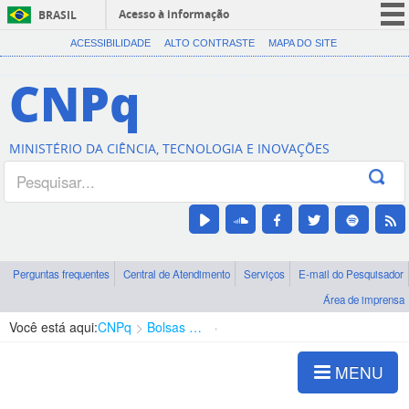
Acesso à informação
BRASIL
CORONAVÍRUS (COVID-19)
ACESSIBILIDADE
ALTO CONTRASTE
MAPA DO SITE
Participe
CNPq
Serviços
Legislação
MINISTÉRIO DA CIÊNCIA, TECNOLOGIA E INOVAÇÕES
Canais
Perguntas frequentes
Central de Atendimento
Serviços
E-mail do Pesquisador
Área de imprensa
Você está aqui:
CNPq
Bolsas e Auxílios Vigentes
Projetos de Pesquisa
MENU