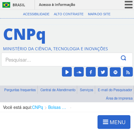
Acesso à informação
BRASIL
CORONAVÍRUS (COVID-19)
ACESSIBILIDADE
ALTO CONTRASTE
MAPA DO SITE
Participe
CNPq
Serviços
Legislação
MINISTÉRIO DA CIÊNCIA, TECNOLOGIA E INOVAÇÕES
Canais
Perguntas frequentes
Central de Atendimento
Serviços
E-mail do Pesquisador
Área de imprensa
Você está aqui:
CNPq
Bolsas e Auxílios Vigentes
Projetos de Pesquisa
MENU